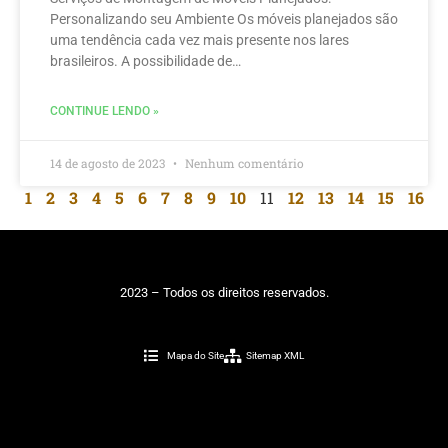
Personalizando seu Ambiente Os móveis planejados são
uma tendência cada vez mais presente nos lares
brasileiros. A possibilidade de…
CONTINUE LENDO »
14 de agosto de 2023
Nenhum comentário
1
2
3
4
5
6
7
8
9
10
11
12
13
14
15
16
2023 – Todos os direitos reservados.
Mapa do Site
Sitemap XML