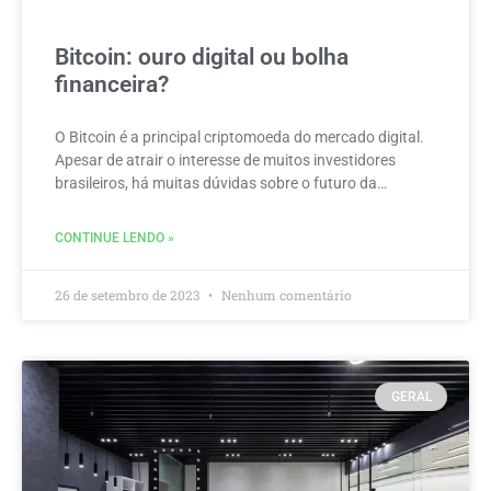
Bitcoin: ouro digital ou bolha
financeira?
O Bitcoin é a principal criptomoeda do mercado digital.
Apesar de atrair o interesse de muitos investidores
brasileiros, há muitas dúvidas sobre o futuro da…
CONTINUE LENDO »
26 de setembro de 2023
Nenhum comentário
GERAL