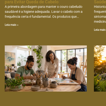
para Evitar Queda de Cabelo
Saúde
A primeira abordagem para manter o couro cabeludo
Histori
saudável é a higiene adequada. Lavar o cabelo com a
frequen
frequência certa é fundamental. Os produtos que…
sintoma
medicin
Leia mais »
Leia mais