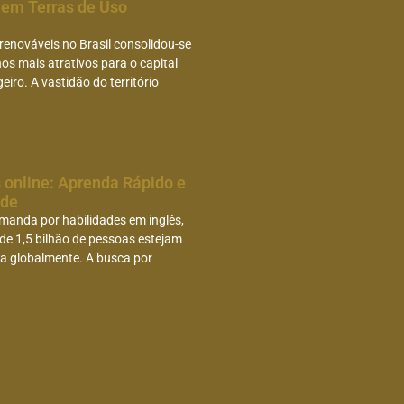
 em Terras de Uso
 renováveis no Brasil consolidou-se
s mais atrativos para o capital
geiro. A vastidão do território
…
s online: Aprenda Rápido e
ade
manda por habilidades em inglês,
de 1,5 bilhão de pessoas estejam
a globalmente. A busca por