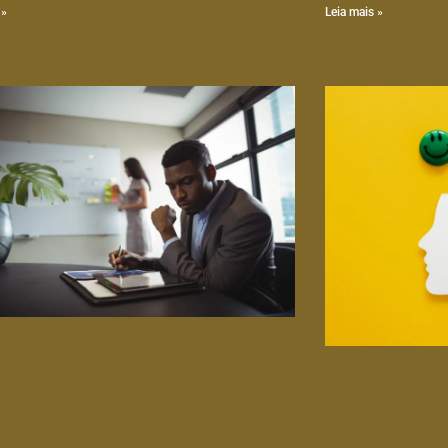
 »
Leia mais »