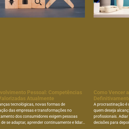
volvimento Pessoal: Competências
Como Vencer a
Valorizadas Atualmente
Definitivamen
nças tecnológicas, novas formas de
A procrastinação é 
ação das empresas e transformações no
quem deseja alcança
amento dos consumidores exigem pessoas
profissionais. Adiar
de se adaptar, aprender continuamente e lidar…
decisões para depoi