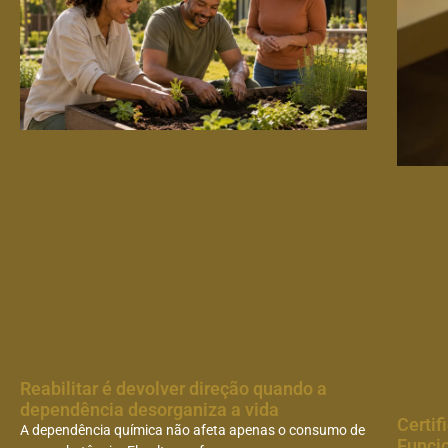
Reabilitar é devolver direção quando a
dependência desorganiza a vida
Certif
A dependência química não afeta apenas o consumo de
Funci