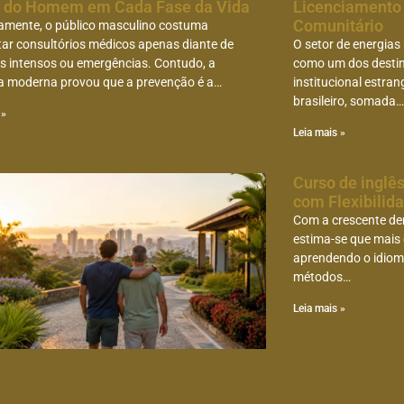
 do Homem em Cada Fase da Vida
Licenciamento
Comunitário
camente, o público masculino costuma
tar consultórios médicos apenas diante de
O setor de energias
s intensos ou emergências. Contudo, a
como um dos destino
a moderna provou que a prevenção é a…
institucional estran
brasileiro, somada
 »
Leia mais »
Curso de inglê
com Flexibilid
Com a crescente de
estima-se que mais 
aprendendo o idiom
métodos…
Leia mais »