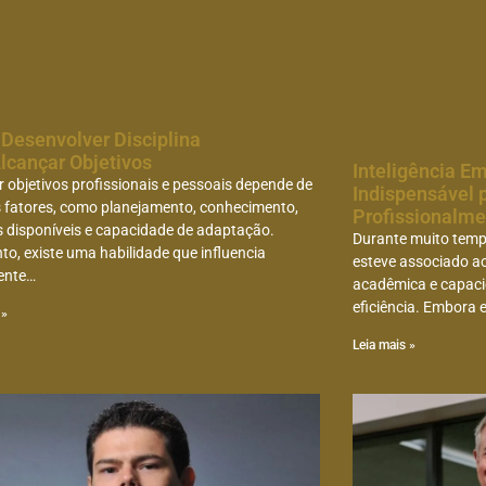
Desenvolver Disciplina
lcançar Objetivos
Inteligência E
 objetivos profissionais e pessoais depende de
Indispensável 
s fatores, como planejamento, conhecimento,
Profissionalm
s disponíveis e capacidade de adaptação.
Durante muito temp
to, existe uma habilidade que influencia
esteve associado a
ente…
acadêmica e capaci
eficiência. Embora 
 »
Leia mais »