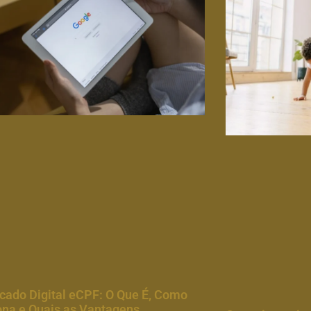
icado Digital eCPF: O Que É, Como
ona e Quais as Vantagens