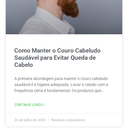
Como Manter o Couro Cabeludo
Saudável para Evitar Queda de
Cabelo
A primeira abordagem para manter o couro cabeludo
saudável é a higiene adequada. Lavar o cabelo com a
frequência certa é fundamental. Os produtos que…
CONTINUE LENDO »
22 de julho de 2026
Nenhum comentário