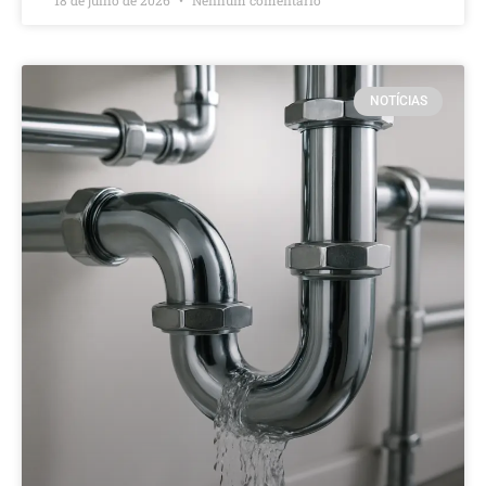
18 de julho de 2026
Nenhum comentário
NOTÍCIAS