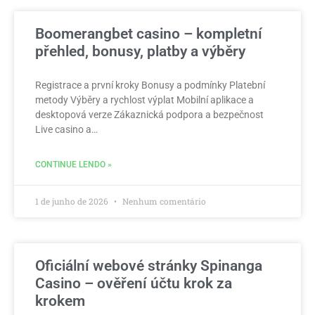
Boomerangbet casino – kompletní
přehled, bonusy, platby a výběry
Registrace a první kroky Bonusy a podmínky Platební
metody Výběry a rychlost výplat Mobilní aplikace a
desktopová verze Zákaznická podpora a bezpečnost
Live casino a…
CONTINUE LENDO »
1 de junho de 2026
Nenhum comentário
Oficiální webové stránky Spinanga
Casino – ověření účtu krok za
krokem