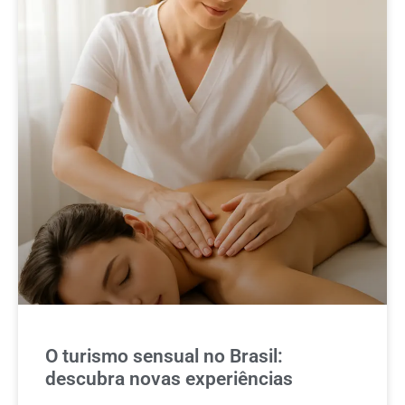
O turismo sensual no Brasil:
descubra novas experiências