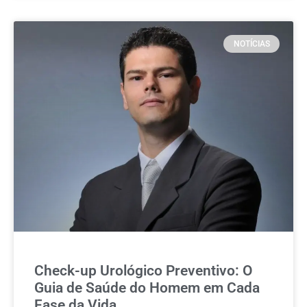
NOTÍCIAS
Check-up Urológico Preventivo: O
Guia de Saúde do Homem em Cada
Fase da Vida