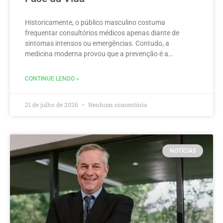
Historicamente, o público masculino costuma
frequentar consultórios médicos apenas diante de
sintomas intensos ou emergências. Contudo, a
medicina moderna provou que a prevenção é a…
CONTINUE LENDO »
21 de julho de 2026
Nenhum comentário
NOTÍCIAS