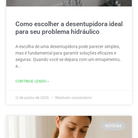
Como escolher a desentupidora ideal
para seu problema hidráulico
A escolha de uma desentupidora pode parecer simples,
mas é fundamental para garantir soluções eficazes e
seguras. Quando você se depara com um entupimento,
a…
CONTINUE LENDO »
11 de junho de 2026
Nenhum comentário
NOTÍCIAS