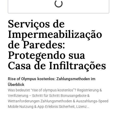
Serviços de
Impermeabilização
de Paredes:
Protegendo sua
Casa de Infiltrações
Rise of Olympus kostenlos: Zahlungsmethoden im
Überblick
Was bedeutet “rise of olympus kostenlos”? Registrierung &
Verifizierung – Schritt für Schritt Bonusangebote &
Wettanforderungen Zahlungsmethoden & Auszahlungs‑Speed
Mobile Nutzung & App‑Erlebnis Sicherheit, Lizenz…