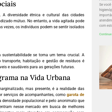
ciais
Se você 
higienóp
 A diversidade étnica e cultural das cidades
importâ
atendime
dizado mútuo. No entanto, a vida agitada pode
com est
s vezes, os indivíduos podem se sentir isolados
Continue 
sustentabilidade se torna um tema crucial. A
transporte, habitação e gestão de resíduos é
eis e saudáveis para as gerações futuras.
ograma na Vida Urbana
rginalizado, mas presente, é a realidade das
or serviços de acompanhantes, como
garota de
la densidade populacional e pelo anonimato que
s entram nesse mercado em busca de melhores