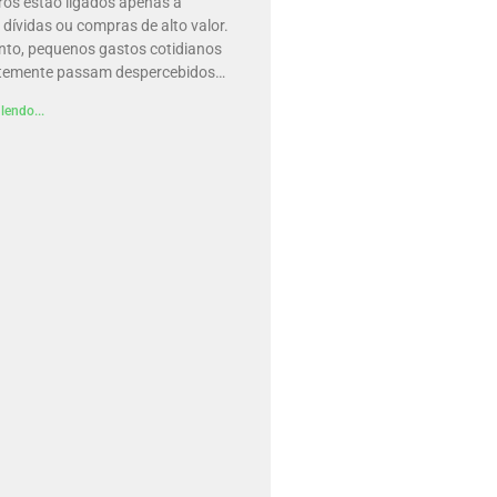
ros estão ligados apenas a
dívidas ou compras de alto valor.
nto, pequenos gastos cotidianos
temente passam despercebidos…
lendo...