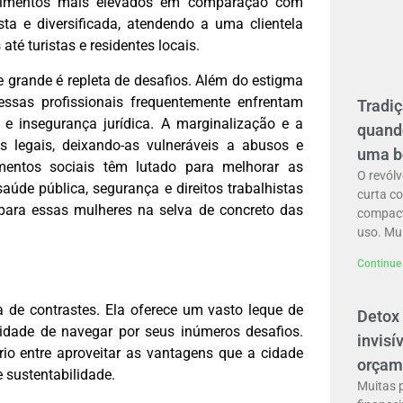
ndimentos mais elevados em comparação com
sta e diversificada, atendendo a uma clientela
té turistas e residentes locais.
 grande é repleta de desafios. Além do estigma
 essas profissionais frequentemente enfrentam
Tradiç
 e insegurança jurídica. A marginalização e a
quando
es legais, deixando-as vulneráveis a abusos e
uma b
mentos sociais têm lutado para melhorar as
O revólv
aúde pública, segurança e direitos trabalhistas
curta c
 para essas mulheres na selva de concreto das
compact
uso. Mu
Continue 
 de contrastes. Ela oferece um vasto leque de
Detox 
idade de navegar por seus inúmeros desafios.
invisí
rio entre aproveitar as vantagens que a cidade
orçam
 sustentabilidade.
Muitas 