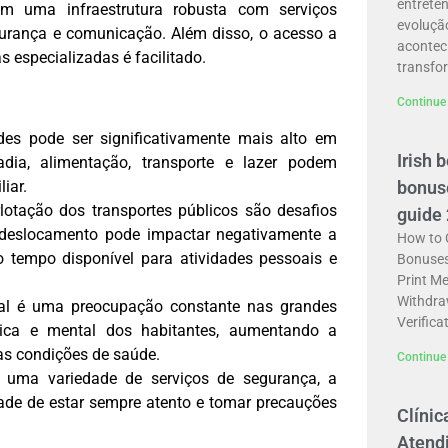
entrete
m uma infraestrutura robusta com serviços
evoluçã
egurança e comunicação. Além disso, o acesso a
aconteci
 especializadas é facilitado.
transf
Continue 
es pode ser significativamente mais alto em
Irish 
ia, alimentação, transporte e lazer podem
bonus
iar.
lotação dos transportes públicos são desafios
guide
 deslocamento pode impactar negativamente a
How to C
o tempo disponível para atividades pessoais e
Bonuses
Print M
Withdra
ual é uma preocupação constante nas grandes
Verifica
sica e mental dos habitantes, aumentando a
ras condições de saúde.
Continue 
uma variedade de serviços de segurança, a
ade de estar sempre atento e tomar precauções
Clínic
Atend