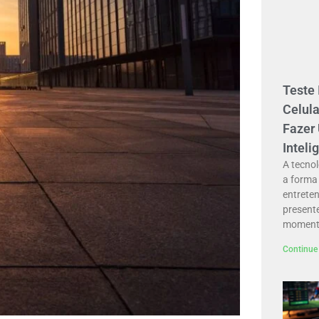
Teste
Celula
Fazer
Inteli
A tecno
a forma
entreten
present
momento
Continue 