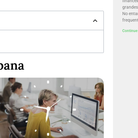
financei
grandes 
No enta
frequen
Continue 
bana