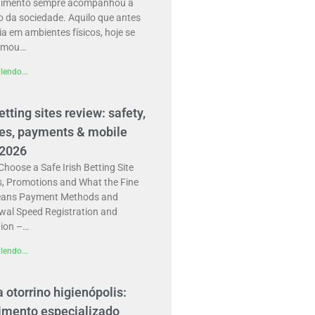
nimento sempre acompanhou a
o da sociedade. Aquilo que antes
a em ambientes físicos, hoje se
ormou…
lendo...
betting sites review: safety,
es, payments & mobile
 2026
hoose a Safe Irish Betting Site
, Promotions and What the Fine
eans Payment Methods and
wal Speed Registration and
tion –…
lendo...
a otorrino higienópolis:
imento especializado