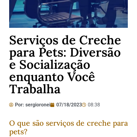
Serviços de Creche
para Pets: Diversão
e Socialização
enquanto Você
Trabalha
Por:
sergioronei
07/18/2023
08:38
O que são serviços de creche para
pets?