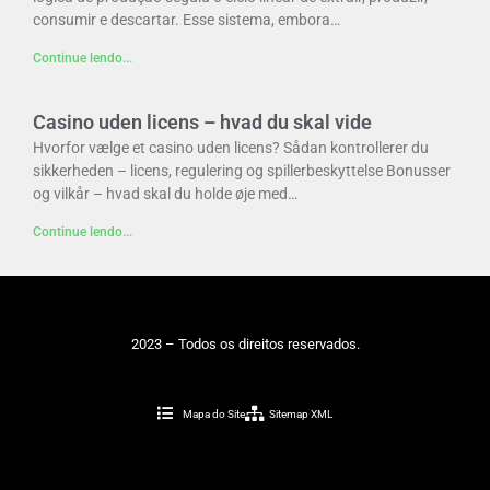
consumir e descartar. Esse sistema, embora…
Continue lendo...
Casino uden licens – hvad du skal vide
Hvorfor vælge et casino uden licens? Sådan kontrollerer du
sikkerheden – licens, regulering og spillerbeskyttelse Bonusser
og vilkår – hvad skal du holde øje med…
Continue lendo...
2023 – Todos os direitos reservados.
Mapa do Site
Sitemap XML