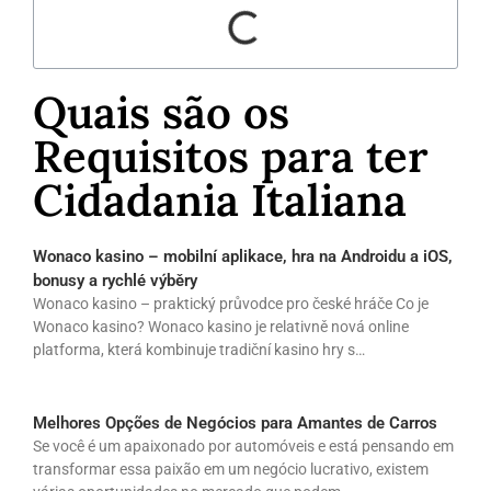
Quais são os
Requisitos para ter
Cidadania Italiana
Wonaco kasino – mobilní aplikace, hra na Androidu a iOS,
bonusy a rychlé výběry
Wonaco kasino – praktický průvodce pro české hráče Co je
Wonaco kasino? Wonaco kasino je relativně nová online
platforma, která kombinuje tradiční kasino hry s…
Melhores Opções de Negócios para Amantes de Carros
Se você é um apaixonado por automóveis e está pensando em
transformar essa paixão em um negócio lucrativo, existem