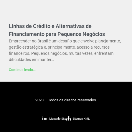
Linhas de Crédito e Alternativas de
Financiamento para Pequenos Negócios
Empreender no Brasil é um desafio que envolve planejamento,
gestão estratégica e, principalmente, acesso a recursos
financeiros. Pequenos negócios, muitas vezes, enfrentam
dificuldades em manter…
Continue lendo...
2023 – Todos os direitos reservados.
Mapa do Site
Sitemap XML