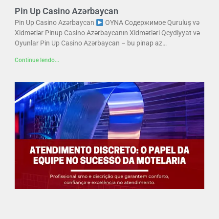
Pin Up Casino Azərbaycan
Pin Up Casino Azərbaycan
OYNA Содержимое Quruluş və
Xidmətlər Pinup Casino Azərbaycanın Xidmətləri Qeydiyyat və
Oyunlar Pin Up Casino Azərbaycan – bu pinap az…
Continue lendo...