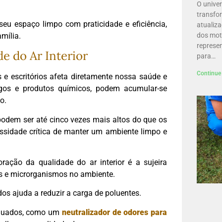
O unive
transfo
seu espaço limpo com praticidade e eficiência,
atualiz
mília.
dos mot
represe
e do Ar Interior
para…
Continue 
 e escritórios afeta diretamente nossa saúde e
ungos e produtos químicos, podem acumular-se
do.
podem ser até cinco vezes mais altos do que os
cessidade crítica de manter um ambiente limpo e
ração da qualidade do ar interior é a sujeira
os e microrganismos no ambiente.
dos ajuda a reduzir a carga de poluentes.
dequados, como um
neutralizador de odores para