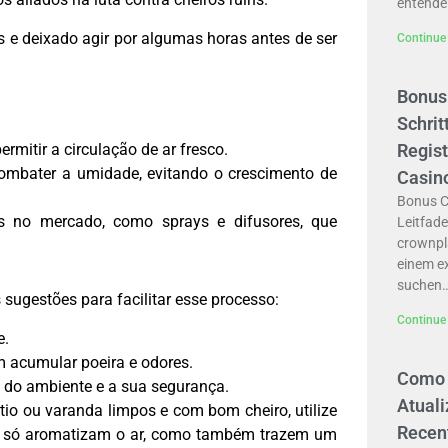
entende
s e deixado agir por algumas horas antes de ser
Continue 
Bonus
Schrit
rmitir a circulação de ar fresco.
Regis
combater a umidade, evitando o crescimento de
Casin
Bonus C
 no mercado, como sprays e difusores, que
Leitfade
crownpla
einem ex
suchen
sugestões para facilitar esse processo:
Continue 
e.
m acumular poeira e odores.
Como 
 do ambiente e a sua segurança.
Atual
io ou varanda limpos e com bom cheiro, utilize
Recen
o só aromatizam o ar, como também trazem um