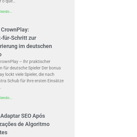
r o que…
lendo...
 CrownPlay:
t‑für‑Schritt zur
trierung im deutschen
o
rownPlay – Ihr praktischer
n für deutsche Spieler Der bonus
y lockt viele Spieler, die nach
tra Schub für ihre ersten Einsätze
…
lendo...
Adaptar SEO Após
izações de Algoritmo
tes