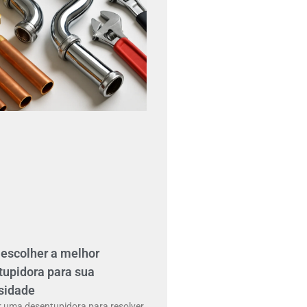
escolher a melhor
tupidora para sua
sidade
r uma desentupidora para resolver