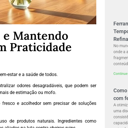
Ferra
s e Mantendo
Tempo
Refin
m Praticidade
No mund
onde a 
fragment
conteúd
bem-estar e a saúde de todos.
Continue 
tralizar odores desagradáveis, que podem ser
Como 
imais de estimação ou mofo.
com f
 fresco e acolhedor sem precisar de soluções
A otimi
uma disc
consistê
uso de produtos naturais. Ingredientes como
capacid
 aliados na luta contra cheiros ruins.