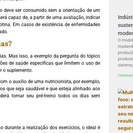
ino deve ser consumido sem a orientação de um
Indúst
será capaz de, a partir de uma avaliação, indicar
otina. Em casos de existência de enfermidades
suste
ado.
mode
O modelo
ias?
mudando
produção
ias. Mas isso, a exemplo da pergunta do tópico
produzir
es de saúde específicas que limitem o uso de
sistema
ir o suplemento.
Continue 
Com o auxílio de uma nutricionista, por exemplo,
s que seja saudável e que esteja alinhado aos
oderá tomar seu pré-treino todos os dias sem
o durante a realização dos exercícios, o ideal é