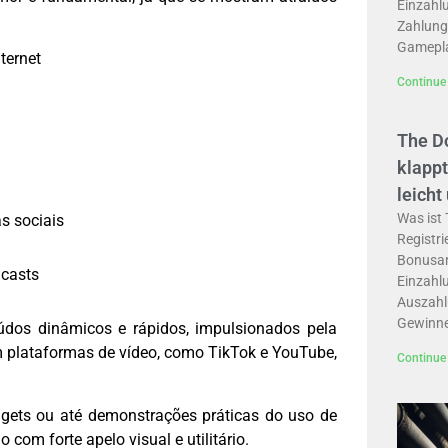
Einzahl
Zahlung
Gamepl
ternet
Continue 
The D
klappt
leicht
Was ist
s sociais
Registri
Bonusan
dcasts
Einzahl
Auszahl
Gewinne
údos dinâmicos e rápidos, impulsionados pela
 plataformas de vídeo, como TikTok e YouTube,
Continue 
adgets ou até demonstrações práticas do uso de
com forte apelo visual e utilitário.