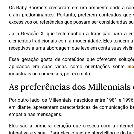
Os Baby Boomers cresceram em um ambiente onde a comun
eram predominantes. Portanto, preferem conteúdos que s
excessivos ou referências que possam ser consideradas sup
Já a Geração X, que testemunhou a transição para a er
elementos tradicionais com a modernidade. Eles tendem a v
receptivos a uma abordagem que leve em conta suas vivên
Essa geração gosta de conteúdos que oferecem soluçõe
aplicados em suas vidas, como orientações sobre
ma
industriais ou comerciais, por exemplo.
As preferências dos Millennials
Por outro lado, os Millennials, nascidos entre 1981 e 1996
em diante, apresentam características de comunicação b
empatia nas mensagens.
Eles são a primeira geração que cresceu com a interne
interativa e visual. Para eles, o uso de storytelling e do