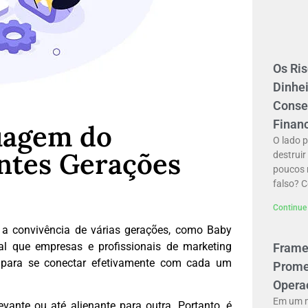
Os Ri
Dinhei
Conse
Finan
uagem do
O lado 
ntes Gerações
destruir
poucos 
falso? 
Continue 
a convivência de várias gerações, como Baby
al que empresas e profissionais de marketing
Frame
para se conectar efetivamente com cada um
Prome
Opera
Em um m
ante ou até alienante para outra. Portanto, é