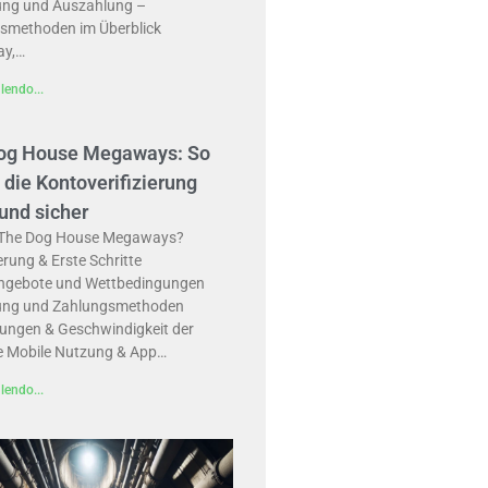
ung und Auszahlung –
smethoden im Überblick
ay,…
lendo...
og House Megaways: So
 die Kontoverifizierung
 und sicher
 The Dog House Megaways?
erung & Erste Schritte
gebote und Wettbedingungen
ung und Zahlungsmethoden
ungen & Geschwindigkeit der
 Mobile Nutzung & App…
lendo...