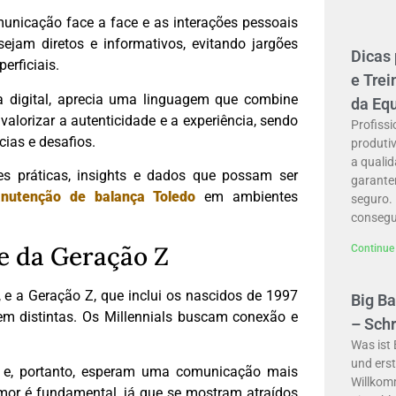
icação face a face e as interações pessoais
ejam diretos e informativos, evitando jargões
Dicas
erficiais.
e Tre
a digital, aprecia uma linguagem que combine
da Eq
alorizar a autenticidade e a experiência, sendo
Profiss
cias e desafios.
produti
a qualid
s práticas, insights e dados que possam ser
garante
nutenção de balança Toledo
em ambientes
seguro.
conseg
 e da Geração Z
Continue 
, e a Geração Z, que inclui os nascidos de 1997
Big B
em distintas. Os Millennials buscam conexão e
– Sch
Was ist 
und erst
t e, portanto, esperam uma comunicação mais
Willkom
 humor é fundamental, já que se mostram atraídos