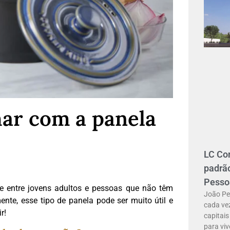
har com a panela
LC Con
padrã
Pesso
 entre jovens adultos e pessoas que não têm
João Pe
nte, esse tipo de panela pode ser muito útil e
cada vez
r!
capitai
para viv