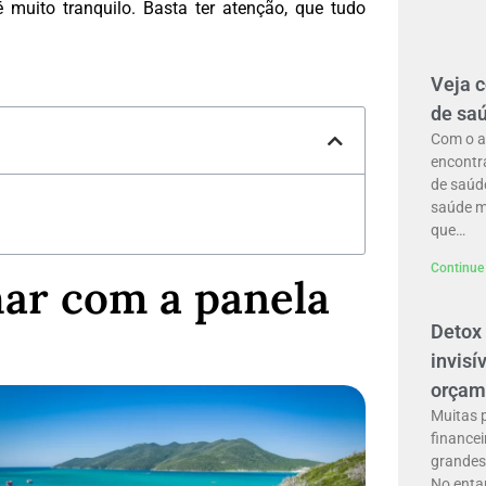
 muito tranquilo. Basta ter atenção, que tudo
Veja 
de sa
Com o a
encontr
de saúde
saúde m
que…
Continue 
har com a panela
Detox 
invisí
orçam
Muitas 
financei
grandes 
No enta