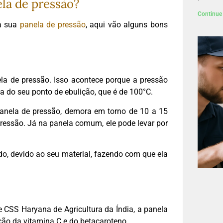
ela de pressão?
Continue 
 a sua
panela de pressão
, aqui vão alguns bons
ela de pressão. Isso acontece porque a pressão
a do seu ponto de ebulição, que é de 100
°
C.
panela de pressão, demora em torno de 10 a 15
ressão. Já na panela comum, ele pode levar por
o, devido ao seu material, fazendo com que ela
 CSS Haryana de Agricultura da Índia, a panela
ção da vitamina C e do betacaroteno.