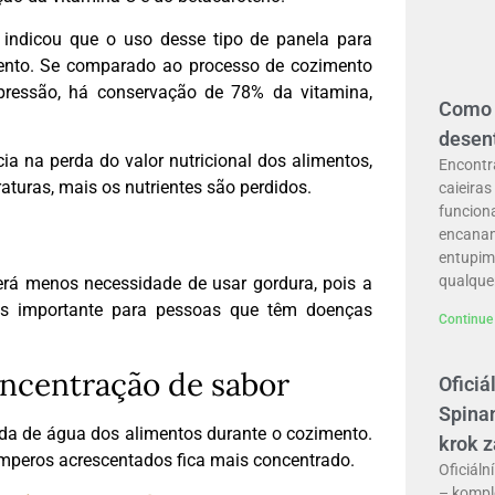
indicou que o uso desse tipo de panela para
ento. Se comparado ao processo de cozimento
 pressão, há conservação de 78% da vitamina,
Como 
desen
a na perda do valor nutricional dos alimentos,
Encontr
turas, mais os nutrientes são perdidos.
caieiras
funcion
encana
entupim
qualque
erá menos necessidade de usar gordura, pois a
is importante para pessoas que têm doenças
Continue 
ncentração de sabor
Oficiá
Spinan
da de água dos alimentos durante o cozimento.
krok 
mperos acrescentados fica mais concentrado.
Oficiál
– komple