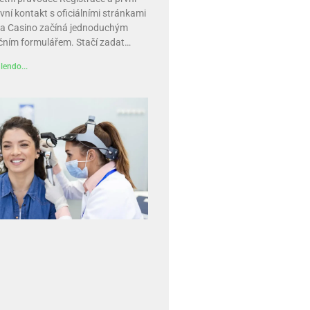
vní kontakt s oficiálními stránkami
a Casino začíná jednoduchým
ačním formulářem. Stačí zadat…
lendo...