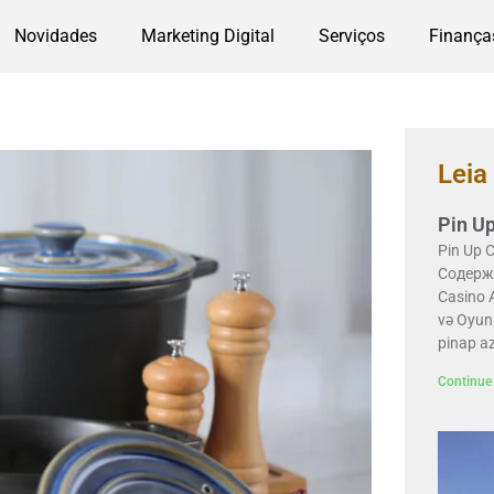
Novidades
Marketing Digital
Serviços
Finança
Lei
Pin U
Pin Up 
Содержи
Casino 
və Oyun
pinap a
Continue 