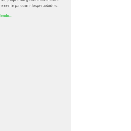
temente passam despercebidos…
lendo...