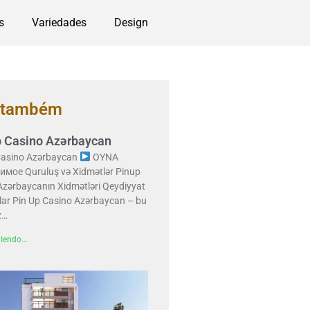
s
Variedades
Design
a também
p Casino Azərbaycan
Casino Azərbaycan
OYNA
мое Quruluş və Xidmətlər Pinup
Azərbaycanın Xidmətləri Qeydiyyat
lar Pin Up Casino Azərbaycan – bu
z…
lendo...