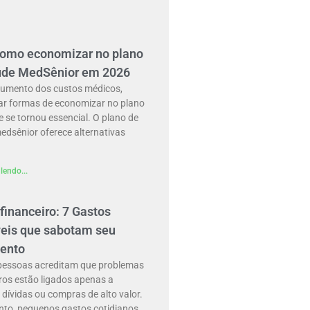
como economizar no plano
úde MedSênior em 2026
umento dos custos médicos,
ar formas de economizar no plano
 se tornou essencial. O plano de
edsênior oferece alternativas
lendo...
financeiro: 7 Gastos
veis que sabotam seu
ento
pessoas acreditam que problemas
ros estão ligados apenas a
dívidas ou compras de alto valor.
nto, pequenos gastos cotidianos