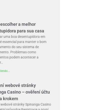
escolher a melhor
tupidora para sua casa
ar uma boa desentupidora em
 é essencial para manter o bom
amento do seu sistema de
mento. Problemas como
entos podem acontecer a
r…
lendo...
lní webové stránky
ga Casino – ověření účtu
za krokem
ní webové stránky Spinanga Casino
tní průvodce Registrace a první