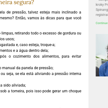
neira segura?
kroky Pr
Spinang
a de pressão, talvez esteja mais inclinado a
registr
é mesmo? Então, vamos às dicas para que você
Continue 
o limpas, retirando todo o excesso de gordura ou
dos usos;
gastada e, caso esteja, troque-a;
imentos e a água dentro dela;
pós o cozimento dos alimentos, para evitar
o manual da panela de pressão;
u seja, se ela está aliviando a pressão interna
 sido aliviada;
 sob a torneira, pois isso pode gerar um choque
.